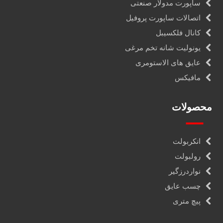
ساپورت مدولار صنعتی
اتصالات ساپورت پروفیل
کانال فلکسیبل
یونولیت شانه تخم مرغی
عایق های الاستومری
مافیکس
محصولات
انکربولت
رولبولت
نواردرزگیر
چسب عایق
پیچ متری