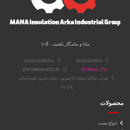
مانا و ماندگار باشید... ✌️☺️
02165020803-6
09124149300
info@manafix.ir
Mana__fix
تهران، شادآباد، خیابان 17 شهریور، خیابان عزیزی، کوچه آستانه،
پلاک 76
محصولات
انواع بست