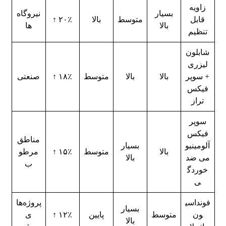
زاویه
بسیار
نیروگاه‌
قابل
متوسط
بالا
۲۰٪ ↑
بالا
ها
تنظیم
شابلون
لیزری
+ سوپر
بالا
بالا
متوسط
۱۸٪ ↑
صنعتی
فیکس
تراز
سوپر
فیکس
مناطق
آلومینیو
بسیار
بالا
متوسط
۱۵٪ ↑
مرطو
می ضد
بالا
ب
خوردگ
ی
فونداسی
پروژه‌ها
بسیار
ون
متوسط
پایین
۱۲٪ ↑
ی
بالا