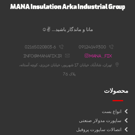
مانا و ماندگار باشید... ✌️☺️
02165020803-6
09124149300
info@manafix.ir
Mana__fix
تهران، شادآباد، خیابان 17 شهریور، خیابان عزیزی، کوچه آستانه،
پلاک 76
محصولات
انواع بست
ساپورت مدولار صنعتی
اتصالات ساپورت پروفیل