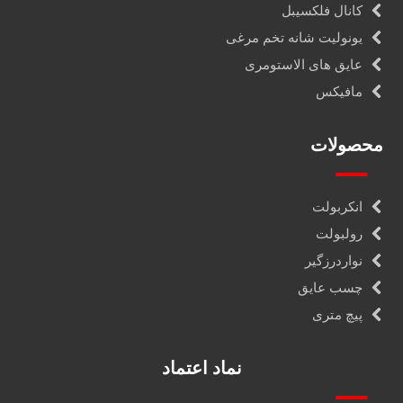
کانال فلکسیبل
یونولیت شانه تخم مرغی
عایق های الاستومری
مافیکس
محصولات
انکربولت
رولبولت
نواردرزگیر
چسب عایق
پیچ متری
نماد اعتماد