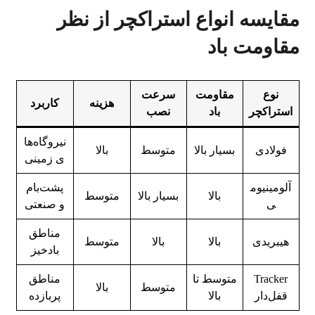
مقایسه انواع استراکچر از نظر
مقاومت باد
نوع
مقاومت
سرعت
هزینه
کاربرد
استراکچر
باد
نصب
نیروگاه‌ها
فولادی
بسیار بالا
متوسط
بالا
ی زمینی
آلومینیوم
پشت‌بام
بالا
بسیار بالا
متوسط
ی
و صنعتی
مناطق
هیبریدی
بالا
بالا
متوسط
بادخیز
Tracker
متوسط تا
مناطق
متوسط
بالا
قفل‌دار
بالا
پربازده