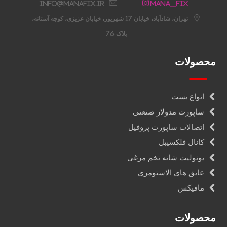
info@manafix.ir
Mana__fix
تهران، شادآباد، خیابان 17 شهریور، خیابان عزیزی، کوچه آستانه،
پلاک 76
محصولات
انواع بست
ساپورت مدولار صنعتی
اتصالات ساپورت پروفیل
کانال فلکسیبل
یونولیت شانه تخم مرغی
عایق های الاستومری
مافیکس
محصولات