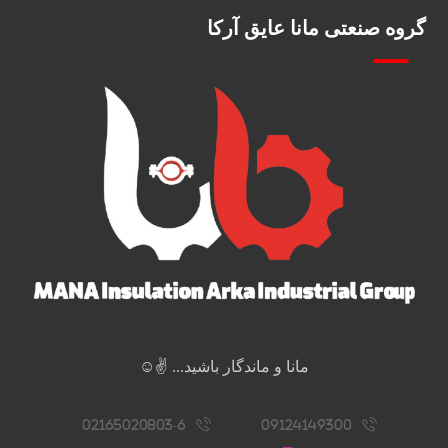
گروه صنعتی مانا عایق آرکا
مانا و ماندگار باشید... ✌️☺️
02165020803-6
09124149300