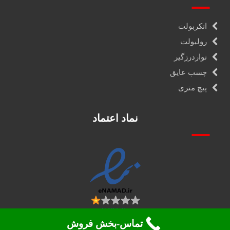
انکربولت
رولبولت
نواردرزگیر
چسب عایق
پیچ متری
نماد اعتماد
تماس-بخش فروش