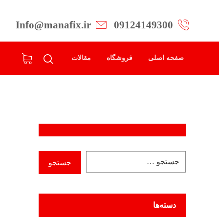
Info@manafix.ir
09124149300
صفحه اصلی
فروشگاه
مقالات
دسته‌ها