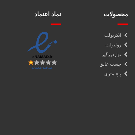
محصولات
نماد اعتماد
انکربولت
رولبولت
نواردرزگیر
چسب عایق
پیچ متری