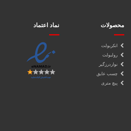
محصولات
نماد اعتماد
انکربولت
رولبولت
نواردرزگیر
چسب عایق
پیچ متری