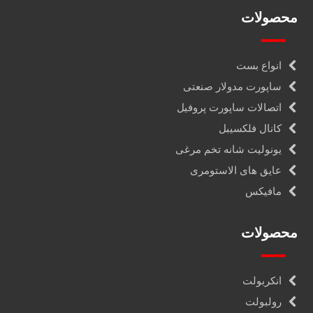
محصولات
انواع بست
ساپورت مدولار صنعتی
اتصالات ساپورت پروفیل
کانال فلکسیبل
یونولیت شانه تخم مرغی
عایق های الاستومری
مافیکس
محصولات
انکربولت
رولبولت