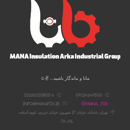
مانا و ماندگار باشید... ✌️☺️
02165020803-6
09124149300
info@manafix.ir
Mana__fix
تهران، شادآباد، خیابان 17 شهریور، خیابان عزیزی، کوچه آستانه،
پلاک 76