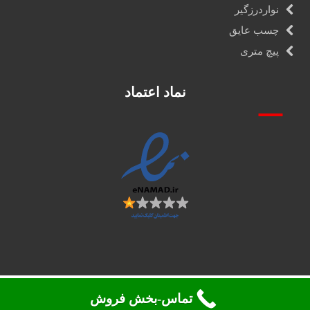
نواردرزگیر
چسب عایق
پیچ متری
نماد اعتماد
تماس-بخش فروش
تمامی حقوق 2026. محفوظ می باشد ©