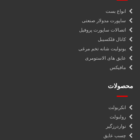
انواع بست
ساپورت مدولار صنعتی
اتصالات ساپورت پروفیل
کانال فلکسیبل
یونولیت شانه تخم مرغی
عایق های الاستومری
مافیکس
محصولات
انکربولت
رولبولت
نواردرزگیر
چسب عایق