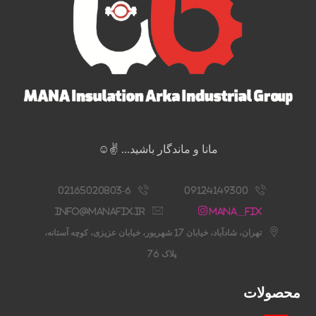
مانا و ماندگار باشید... ✌️☺️
02165020803-6
09124149300
info@manafix.ir
Mana__fix
تهران، شادآباد، خیابان 17 شهریور، خیابان عزیزی، کوچه آستانه،
پلاک 76
محصولات