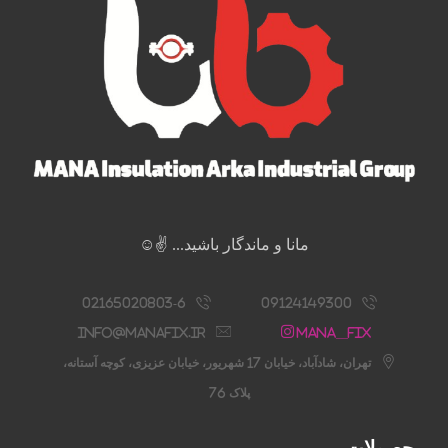
مانا و ماندگار باشید... ✌️☺️
02165020803-6
09124149300
info@manafix.ir
Mana__fix
تهران، شادآباد، خیابان 17 شهریور، خیابان عزیزی، کوچه آستانه،
پلاک 76