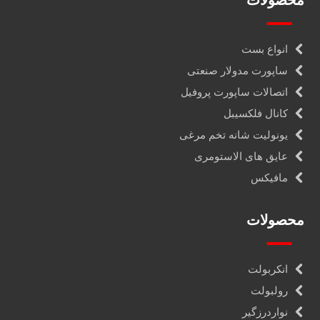
محصولات
انواع بست
ساپورت مدولار صنعتی
اتصالات ساپورت پروفیل
کانال فلکسیبل
یونولیت شانه تخم مرغی
عایق های الاستومری
مافیکس
محصولات
انکربولت
رولبولت
نواردرزگیر