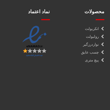
محصولات
نماد اعتماد
انکربولت
رولبولت
نواردرزگیر
چسب عایق
پیچ متری