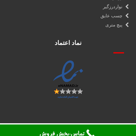
نواردرزگیر
چسب عایق
پیچ متری
نماد اعتماد
تماس-بخش فروش
تمامی حقوق 2026. محفوظ می باشد ©