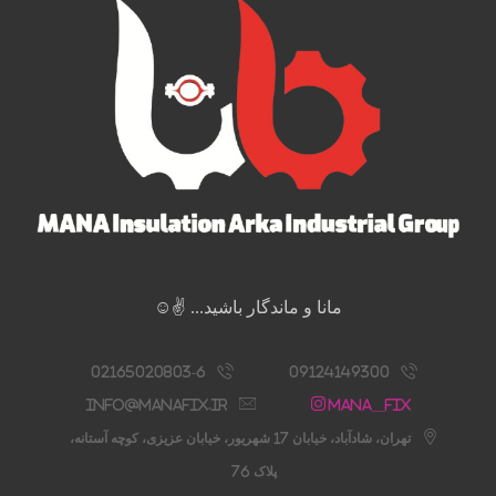
مانا و ماندگار باشید... ✌️☺️
02165020803-6
09124149300
info@manafix.ir
Mana__fix
تهران، شادآباد، خیابان 17 شهریور، خیابان عزیزی، کوچه آستانه،
پلاک 76