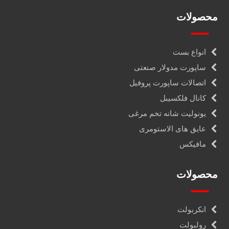
محصولات
انواع بست
ساپورت مدولار صنعتی
اتصالات ساپورت پروفیل
کانال فلکسیبل
یونولیت شانه تخم مرغی
عایق های الاستومری
مافیکس
محصولات
انکربولت
رولبولت