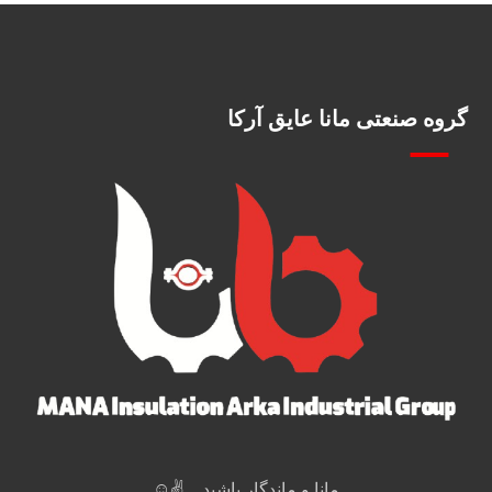
گروه صنعتی مانا عایق آرکا
مانا و ماندگار باشید... ✌️☺️