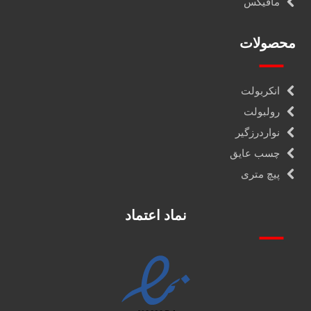
مافیکس
محصولات
انکربولت
رولبولت
نواردرزگیر
چسب عایق
پیچ متری
نماد اعتماد