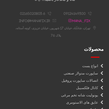
02165020803-6
09124149300
info@manafix.ir
Mana__fix
تهران، شادآباد، خیابان 17 شهریور، خیابان عزیزی، کوچه آستانه،
پلاک 76
محصولات
انواع بست
ساپورت مدولار صنعتی
اتصالات ساپورت پروفیل
کانال فلکسیبل
یونولیت شانه تخم مرغی
عایق های الاستومری