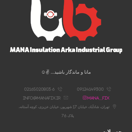
مانا و ماندگار باشید... ✌️☺️
02165020803-6
09124149300
info@manafix.ir
Mana__fix
تهران، شادآباد، خیابان 17 شهریور، خیابان عزیزی، کوچه آستانه،
پلاک 76