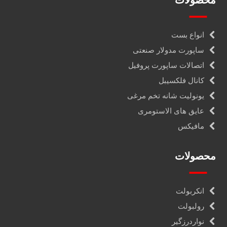
محصولات
انواع بست
ساپورت مدولار صنعتی
اتصالات ساپورت پروفیل
کانال فلکسیبل
یونولیت شانه تخم مرغی
عایق های الاستومری
مافیکس
محصولات
انکربولت
رولبولت
نواردرزگیر