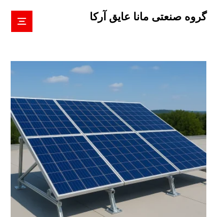
گروه صنعتی مانا عایق آرکا