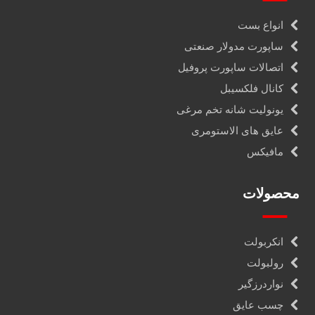
انواع بست
ساپورت مدولار صنعتی
اتصالات ساپورت پروفیل
کانال فلکسیبل
یونولیت شانه تخم مرغی
عایق های الاستومری
مافیکس
محصولات
انکربولت
رولبولت
نواردرزگیر
چسب عایق