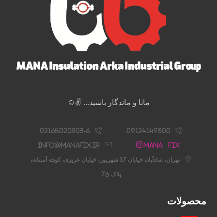
مانا و ماندگار باشید... ✌️☺️
02165020803-6
09124149300
info@manafix.ir
Mana__fix
تهران، شادآباد، خیابان 17 شهریور، خیابان عزیزی، کوچه آستانه،
پلاک 76
محصولات