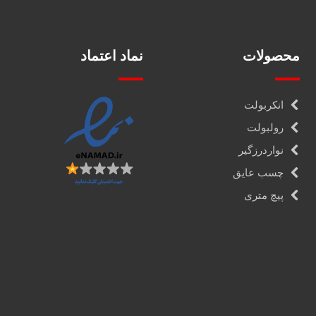
محصولات
نماد اعتماد
انکربولت
رولبولت
نواردرزگیر
چسب عایق
پیچ متری