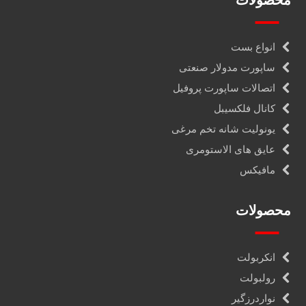
محصولات
انواع بست
ساپورت مدولار صنعتی
اتصالات ساپورت پروفیل
کانال فلکسیبل
یونولیت شانه تخم مرغی
عایق های الاستومری
مافیکس
محصولات
انکربولت
رولبولت
نواردرزگیر