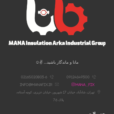
مانا و ماندگار باشید... ✌️☺️
02165020803-6
09124149300
info@manafix.ir
Mana__fix
تهران، شادآباد، خیابان 17 شهریور، خیابان عزیزی، کوچه آستانه،
پلاک 76