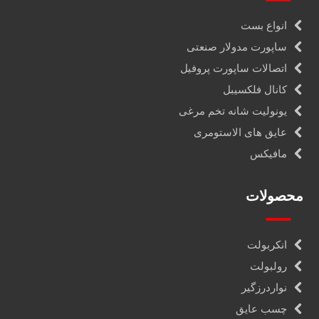
انواع بست
ساپورت مدولار صنعتی
اتصالات ساپورت پروفیل
کانال فلکسیبل
یونولیت شانه تخم مرغی
عایق های الاستومری
مافیکس
محصولات
انکربولت
رولبولت
نواردرزگیر
چسب عایق