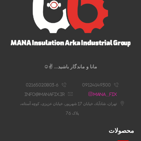
مانا و ماندگار باشید... ✌️☺️
02165020803-6
09124149300
info@manafix.ir
Mana__fix
تهران، شادآباد، خیابان 17 شهریور، خیابان عزیزی، کوچه آستانه،
پلاک 76
محصولات