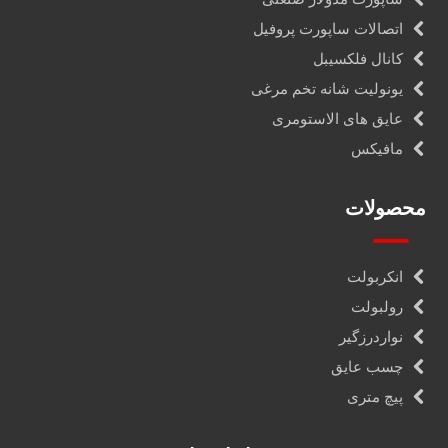
اتصالات ساپورت پروفیل
کانال فلکسیبل
یونولیت شانه تخم مرغی
عایق های الاستومری
مافیکس
محصولات
انکربولت
رولبولت
نواردرزگیر
چسب عایق
پیچ متری