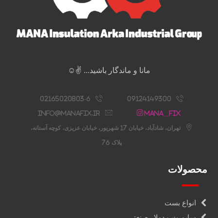
مانا و ماندگار باشید... ✌️☺️
02165020803-6
09124149300
info@manafix.ir
Mana__fix
تهران، شادآباد، خیابان 17 شهریور، خیابان عزیزی، کوچه آستانه،
پلاک 76
محصولات
انواع بست
ساپورت مدولار صنعتی