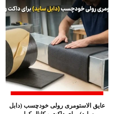
عایق الاستومری رولی خودچسب (دابل
ساید) برای داکت و کانال کولر