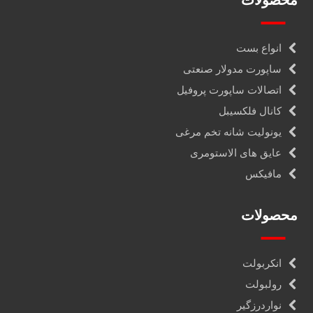
محصولات
انواع بست
ساپورت مدولار صنعتی
اتصالات ساپورت پروفیل
کانال فلکسیبل
یونولیت شانه تخم مرغی
عایق های الاستومری
مافیکس
محصولات
انکربولت
رولبولت
نواردرزگیر