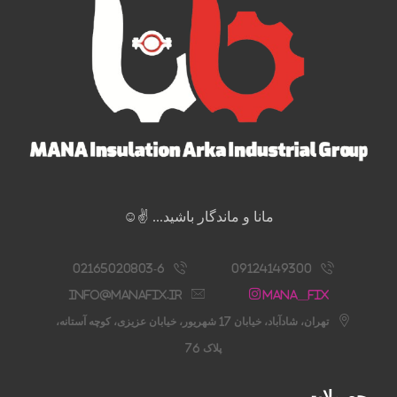
مانا و ماندگار باشید... ✌️☺️
02165020803-6
09124149300
info@manafix.ir
Mana__fix
تهران، شادآباد، خیابان 17 شهریور، خیابان عزیزی، کوچه آستانه،
پلاک 76