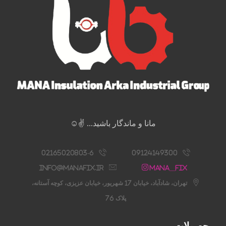
مانا و ماندگار باشید... ✌️☺️
02165020803-6
09124149300
info@manafix.ir
Mana__fix
تهران، شادآباد، خیابان 17 شهریور، خیابان عزیزی، کوچه آستانه،
پلاک 76