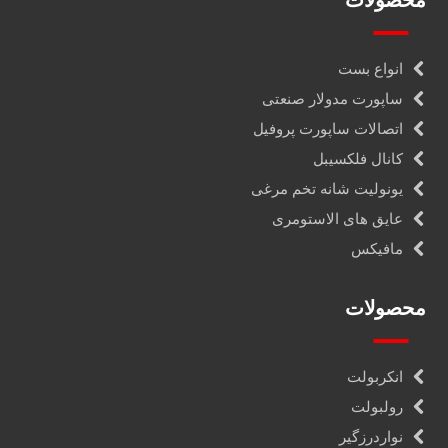
محصولات
انواع بست
ساپورت مدولار صنعتی
اتصالات ساپورت پروفیل
کانال فلکسیبل
یونولیت شانه تخم مرغی
عایق های الاستومری
مافیکس
محصولات
انکربولت
رولبولت
نواردرزگیر