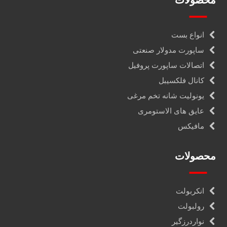
محصولات
انواع بست
ساپورت مدولار صنعتی
اتصالات ساپورت پروفیل
کانال فلکسیبل
یونولیت شانه تخم مرغی
عایق های الاستومری
مافیکس
محصولات
انکربولت
رولبولت
نواردرزگیر