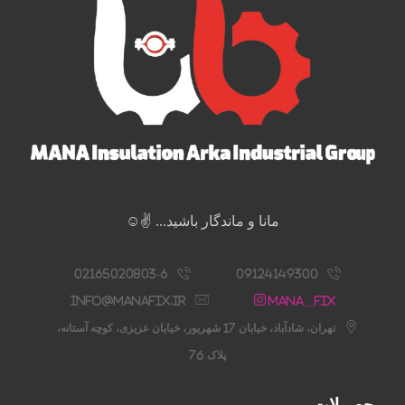
مانا و ماندگار باشید... ✌️☺️
02165020803-6
09124149300
info@manafix.ir
Mana__fix
تهران، شادآباد، خیابان 17 شهریور، خیابان عزیزی، کوچه آستانه،
پلاک 76