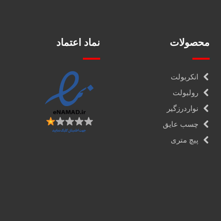
محصولات
نماد اعتماد
انکربولت
رولبولت
نواردرزگیر
چسب عایق
پیچ متری