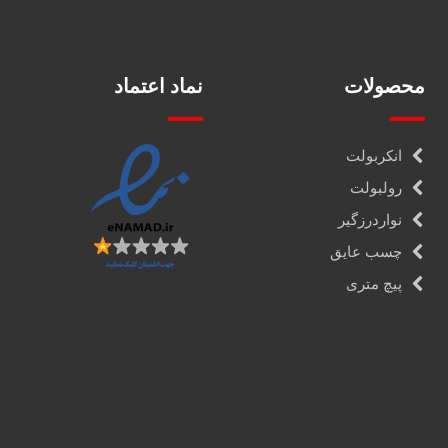
محصولات
نماد اعتماد
انکربولت
رولبولت
نواردرزگیر
چسب عایق
پیچ متری