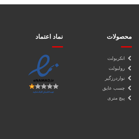
محصولات
نماد اعتماد
انکربولت
رولبولت
نواردرزگیر
چسب عایق
پیچ متری