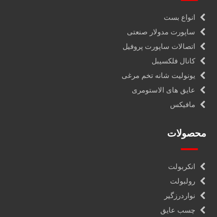
انواع بست
ساپورت مدولار صنعتی
اتصالات ساپورت پروفیل
کانال فلکسیبل
یونولیت شانه تخم مرغی
عایق های الاستومری
مافیکس
محصولات
انکربولت
رولبولت
نواردرزگیر
چسب عایق