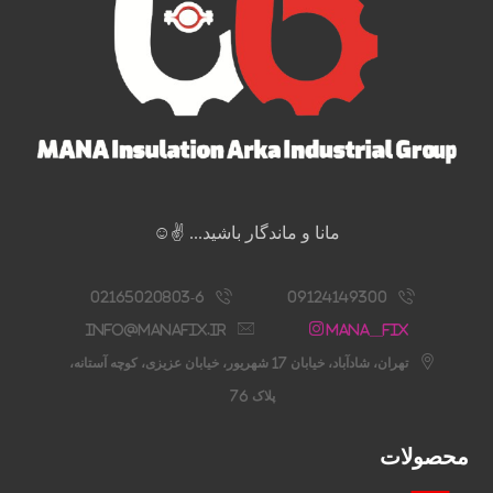
مانا و ماندگار باشید... ✌️☺️
02165020803-6
09124149300
info@manafix.ir
Mana__fix
تهران، شادآباد، خیابان 17 شهریور، خیابان عزیزی، کوچه آستانه،
پلاک 76
محصولات