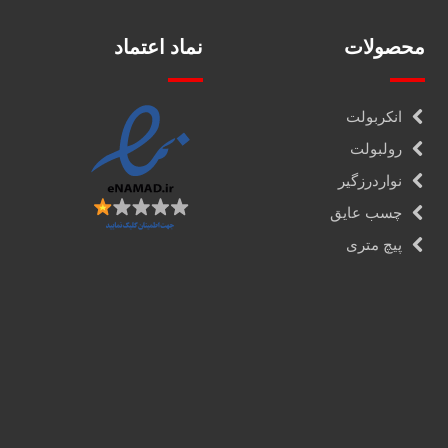
محصولات
نماد اعتماد
انکربولت
رولبولت
نواردرزگیر
چسب عایق
پیچ متری