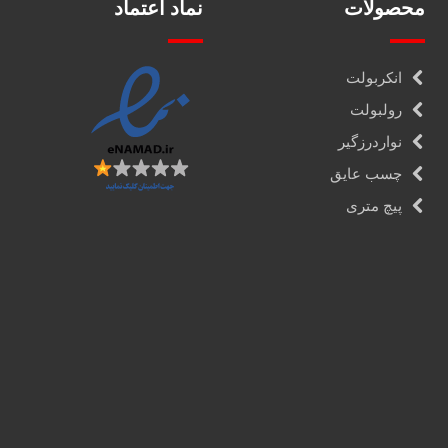
محصولات
نماد اعتماد
انکربولت
رولبولت
نواردرزگیر
چسب عایق
پیچ متری