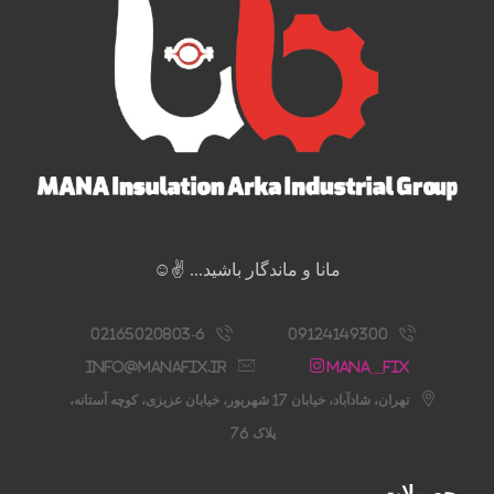
مانا و ماندگار باشید... ✌️☺️
02165020803-6
09124149300
info@manafix.ir
Mana__fix
تهران، شادآباد، خیابان 17 شهریور، خیابان عزیزی، کوچه آستانه،
پلاک 76