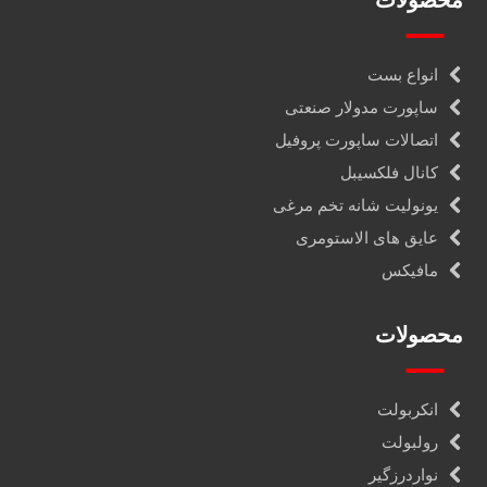
محصولات
انواع بست
ساپورت مدولار صنعتی
اتصالات ساپورت پروفیل
کانال فلکسیبل
یونولیت شانه تخم مرغی
عایق های الاستومری
مافیکس
محصولات
انکربولت
رولبولت
نواردرزگیر