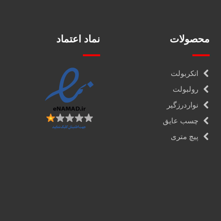
محصولات
نماد اعتماد
انکربولت
رولبولت
نواردرزگیر
چسب عایق
پیچ متری