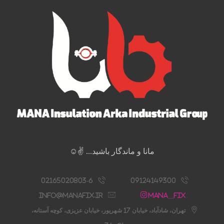
مانا و ماندگار باشید... ✌️☺️
02165020803-6
09124149300
info@manafix.ir
Mana__fix
تهران، شادآباد، خیابان 17 شهریور، خیابان عزیزی، کوچه آستانه،