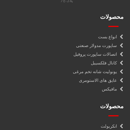
پلاک 76
محصولات
انواع بست
ساپورت مدولار صنعتی
اتصالات ساپورت پروفیل
کانال فلکسیبل
یونولیت شانه تخم مرغی
عایق های الاستومری
مافیکس
محصولات
انکربولت