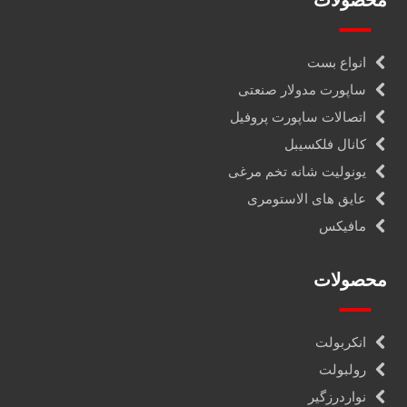
محصولات
انواع بست
ساپورت مدولار صنعتی
اتصالات ساپورت پروفیل
کانال فلکسیبل
یونولیت شانه تخم مرغی
عایق های الاستومری
مافیکس
محصولات
انکربولت
رولبولت
نواردرزگیر