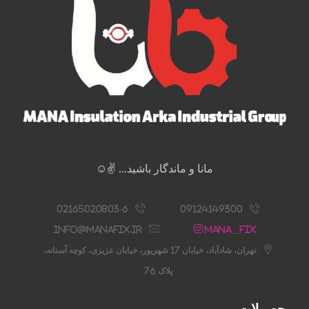
مانا و ماندگار باشید... ✌️☺️
02165020803-6
09124149300
info@manafix.ir
Mana__fix
تهران، شادآباد، خیابان 17 شهریور، خیابان عزیزی، کوچه آستانه،
پلاک 76