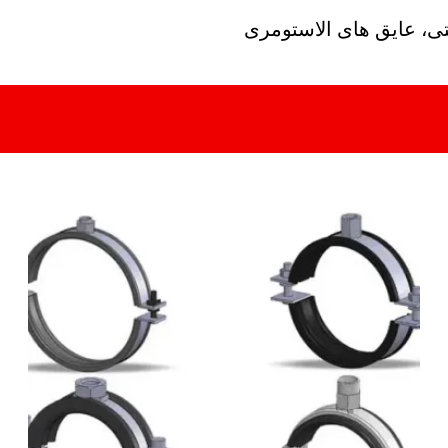
تی، عایق های الاستومری