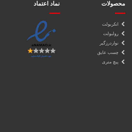
محصولات
نماد اعتماد
انکربولت
رولبولت
نواردرزگیر
چسب عایق
پیچ متری