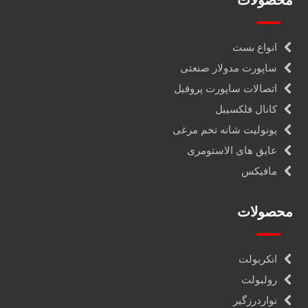
محصولات
انواع بست
ساپورت مدولار صنعتی
اتصالات ساپورت پروفیل
کانال فلکسیبل
یونولیت شانه تخم مرغی
عایق های الاستومری
مافیکس
محصولات
انکربولت
رولبولت
نواردرزگیر