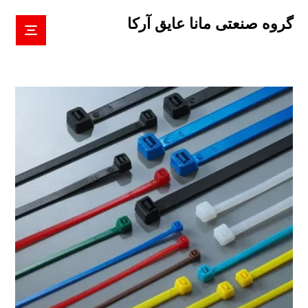
گروه صنعتی مانا عایق آرکا