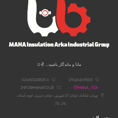
مانا و ماندگار باشید... ✌️☺️
02165020803-6
09124149300
info@manafix.ir
Mana__fix
تهران، شادآباد، خیابان 17 شهریور، خیابان عزیزی، کوچه آستانه،
پلاک 76