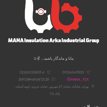
مانا و ماندگار باشید... ✌️☺️
02165020803-6
09124149300
info@manafix.ir
Mana__fix
تهران، شادآباد، خیابان 17 شهریور، خیابان عزیزی، کوچه آستانه،
پلاک 76