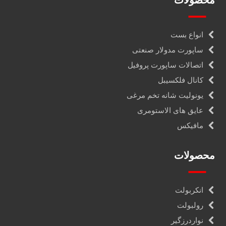
محصولات
انواع بست
ساپورت مدولار صنعتی
اتصالات ساپورت پروفیل
کانال فلکسیبل
یونولیت شانه تخم مرغی
عایق های الاستومری
مافیکس
محصولات
انکربولت
رولبولت
نواردرزگیر