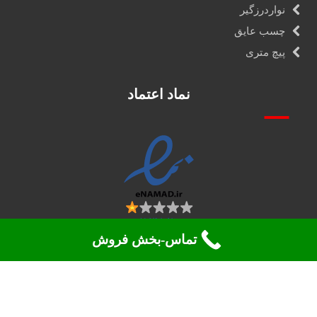
نواردرزگیر
چسب عایق
پیچ متری
نماد اعتماد
تماس-بخش فروش
تمامی حقوق 2026. محفوظ می باشد ©