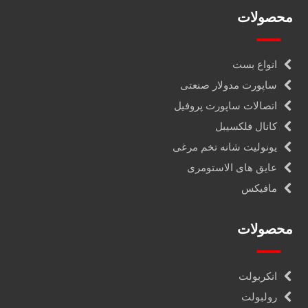
محصولات
انواع بست
ساپورت مدولار صنعتی
اتصالات ساپورت پروفیل
کانال فلکسیبل
یونولیت شانه تخم مرغی
عایق های الاستومری
مافیکس
محصولات
انکربولت
رولبولت