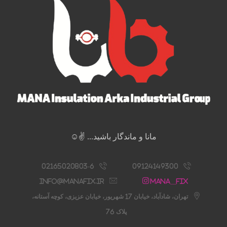
مانا و ماندگار باشید... ✌️☺️
02165020803-6
09124149300
info@manafix.ir
Mana__fix
تهران، شادآباد، خیابان 17 شهریور، خیابان عزیزی، کوچه آستانه،
پلاک 76