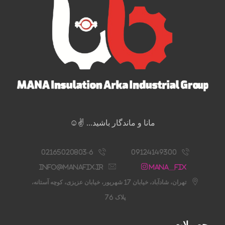
مانا و ماندگار باشید... ✌️☺️
02165020803-6
09124149300
info@manafix.ir
Mana__fix
تهران، شادآباد، خیابان 17 شهریور، خیابان عزیزی، کوچه آستانه،
پلاک 76