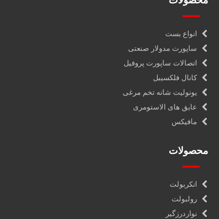
محصولات
انواع بست
ساپورت مدولار صنعتی
اتصالات ساپورت پروفیل
کانال فلکسیبل
یونولیت شانه تخم مرغی
عایق های الاستومری
مافیکس
محصولات
انکربولت
رولبولت
نواردرزگیر