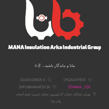
مانا و ماندگار باشید... ✌️☺️
02165020803-6
09124149300
info@manafix.ir
Mana__fix
تهران، شادآباد، خیابان 17 شهریور، خیابان عزیزی، کوچه آستانه،
پلاک 76