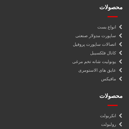
محصولات
انواع بست
ساپورت مدولار صنعتی
اتصالات ساپورت پروفیل
کانال فلکسیبل
یونولیت شانه تخم مرغی
عایق های الاستومری
مافیکس
محصولات
انکربولت
رولبولت