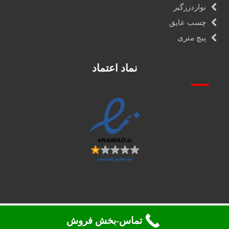
نواردرزگیر
چسب عایق
پیچ متری
نماد اعتماد
تماس-بخش فروش
تمامی حقوق 2026. محفوظ می باشد ©