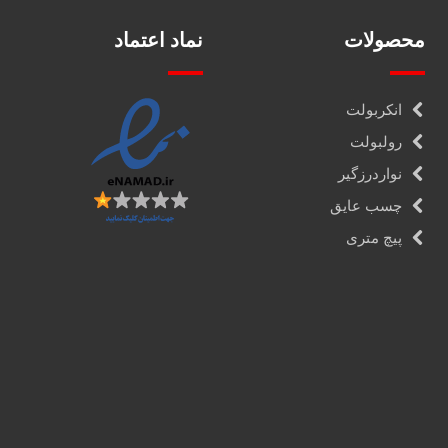
محصولات
نماد اعتماد
انکربولت
رولبولت
نواردرزگیر
چسب عایق
پیچ متری