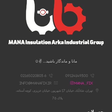
مانا و ماندگار باشید... ✌️☺️
02165020803-6
09124149300
info@manafix.ir
Mana__fix
تهران، شادآباد، خیابان 17 شهریور، خیابان عزیزی، کوچه آستانه،
پلاک 76