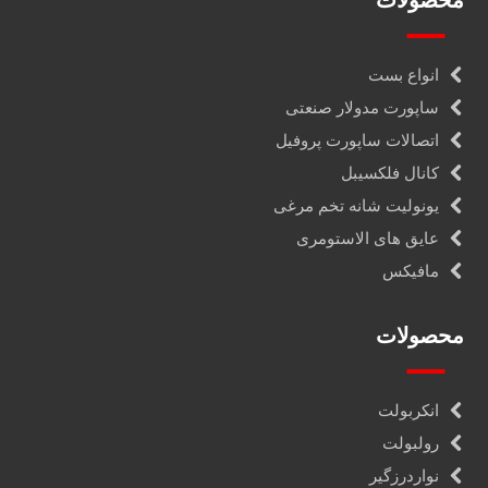
محصولات
انواع بست
ساپورت مدولار صنعتی
اتصالات ساپورت پروفیل
کانال فلکسیبل
یونولیت شانه تخم مرغی
عایق های الاستومری
مافیکس
محصولات
انکربولت
رولبولت
نواردرزگیر