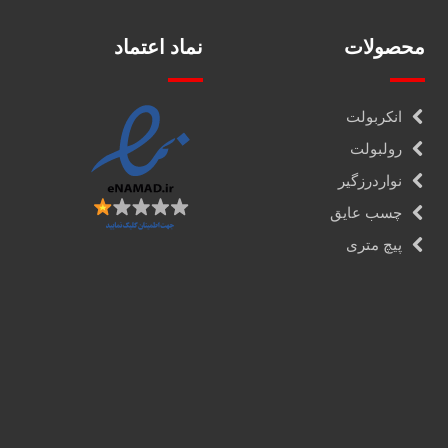
محصولات
نماد اعتماد
انکربولت
رولبولت
نواردرزگیر
چسب عایق
پیچ متری