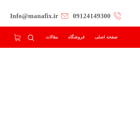
Info@manafix.ir
09124149300
صفحه اصلی
فروشگاه
مقالات