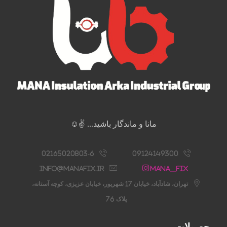
مانا و ماندگار باشید... ✌️☺️
02165020803-6
09124149300
info@manafix.ir
Mana__fix
تهران، شادآباد، خیابان 17 شهریور، خیابان عزیزی، کوچه آستانه،
پلاک 76