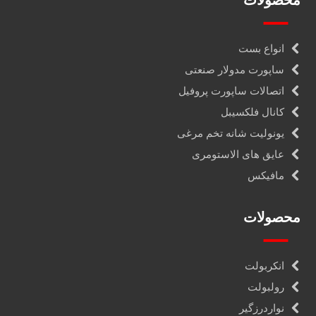
محصولات
انواع بست
ساپورت مدولار صنعتی
اتصالات ساپورت پروفیل
کانال فلکسیبل
یونولیت شانه تخم مرغی
عایق های الاستومری
مافیکس
محصولات
انکربولت
رولبولت
نواردرزگیر