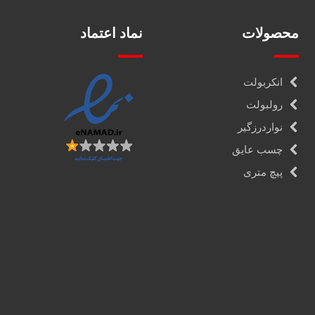
محصولات
نماد اعتماد
انکربولت
رولبولت
نواردرزگیر
چسب عایق
پیچ متری