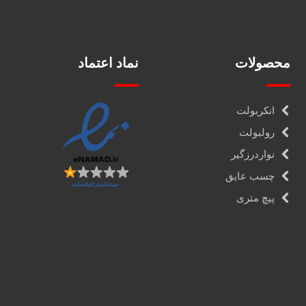
محصولات
نماد اعتماد
انکربولت
رولبولت
نواردرزگیر
چسب عایق
پیچ متری