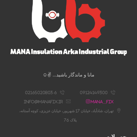
مانا و ماندگار باشید... ✌️☺️
02165020803-6
09124149300
info@manafix.ir
Mana__fix
تهران، شادآباد، خیابان 17 شهریور، خیابان عزیزی، کوچه آستانه،
پلاک 76