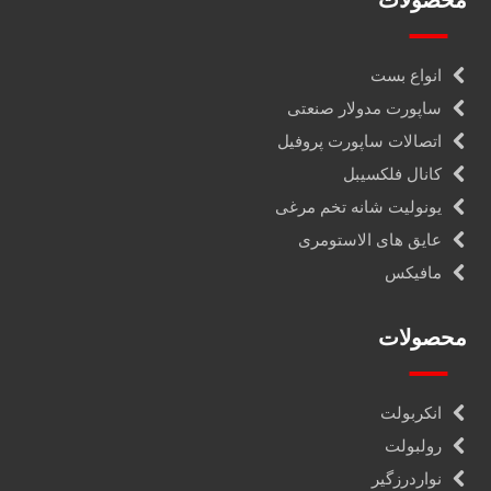
محصولات
انواع بست
ساپورت مدولار صنعتی
اتصالات ساپورت پروفیل
کانال فلکسیبل
یونولیت شانه تخم مرغی
عایق های الاستومری
مافیکس
محصولات
انکربولت
رولبولت
نواردرزگیر