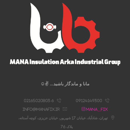
مانا و ماندگار باشید... ✌️☺️
02165020803-6
09124149300
info@manafix.ir
Mana__fix
تهران، شادآباد، خیابان 17 شهریور، خیابان عزیزی، کوچه آستانه،
پلاک 76