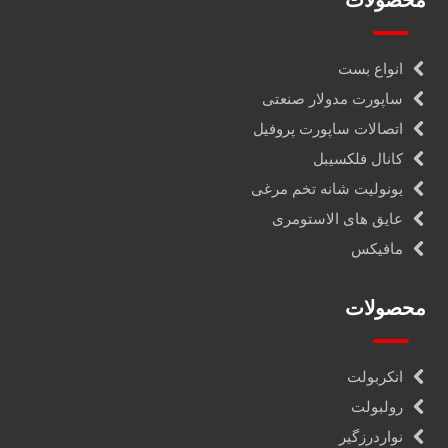
محصولات
انواع بست
ساپورت مدولار صنعتی
اتصالات ساپورت پروفیل
کانال فلکسیبل
یونولیت شانه تخم مرغی
عایق های الاستومری
مافیکس
محصولات
انکربولت
رولبولت
نواردرزگیر