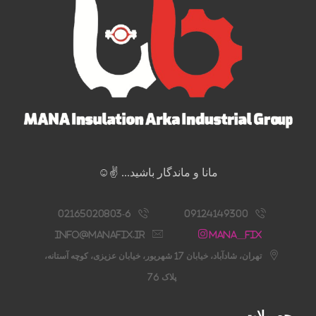
مانا و ماندگار باشید... ✌️☺️
02165020803-6
09124149300
info@manafix.ir
Mana__fix
تهران، شادآباد، خیابان 17 شهریور، خیابان عزیزی، کوچه آستانه،
پلاک 76