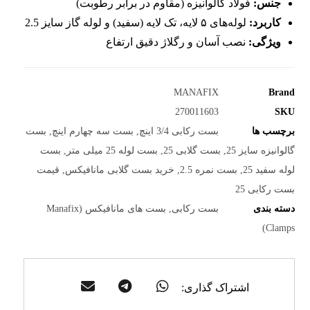
جنس:
فولاد گالوانیزه (مقاوم در برابر رطوبت)
کاربرد:
لوله‌های ۵ لایه، تک لایه (سفید) و لوله گاز سایز 2.5
ویژگی:
نصب آسان و رگلاژ دقیق ارتفاع
MANAFIX
Brand
270011603
SKU
برچسب ها
بست رکابی 3/4 اینچ
,
بست سه چهارم اینچ
,
بست
گالوانیزه سایز 25
,
بست گلابی 25
,
بست لوله 25 میلی متر
,
بست
لوله سفید 25
,
بست نمره 2.5
,
خرید بست گلابی مانافیکس
,
قیمت
بست رکابی 25
دسته بندی
بست رکابی
,
بست های مانافیکس (Manafix
Clamps)