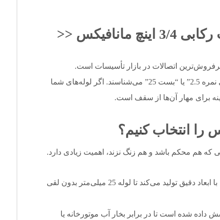
بی 3/4 اینچ
مانافیکس <<
 از پرفروش‌ترین اتصالات در بازار تأسیسات است.
لوله‌کش‌ها و استادکاران این محصول را با نام “بست گلابی نمره 2.5” یا “بست 25” می‌شناسند. اگر لوله‌های شما
 را انتخاب کنیم؟
 که هم محکم باشد و هم زنگ نزند، اهمیت زیادی دارد.
گروه صنعتی مانافیکس این بست را با ابعاد دقیق تولید می‌کند تا لوله 25 میلی‌متر بدون لقی
 داده شده است تا در برابر بخار آب موتورخانه یا