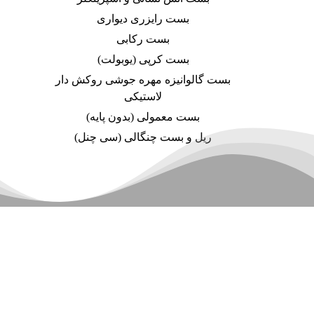
بست رایزری دیواری
بست رکابی
بست کرپی (یوبولت)
بست گالوانیزه مهره جوشی روکش دار
لاستیکی
بست معمولی (بدون پایه)
ریل و بست چنگالی (سی چنل)