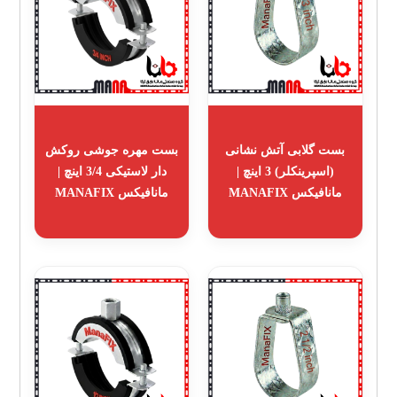
بست گلابی آتش نشانی
بست مهره جوشی روکش
(اسپرینکلر) 3 اینچ |
دار لاستیکی 3/4 اینچ |
مانافیکس MANAFIX
مانافیکس MANAFIX