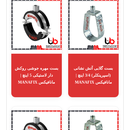
بست گلابی آتش نشانی
بست مهره جوشی روکش
(اسپرینکلر) 3/4 اینچ |
دار لاستیکی 5 اینچ |
مانافیکس MANAFIX
مانافیکس MANAFIX