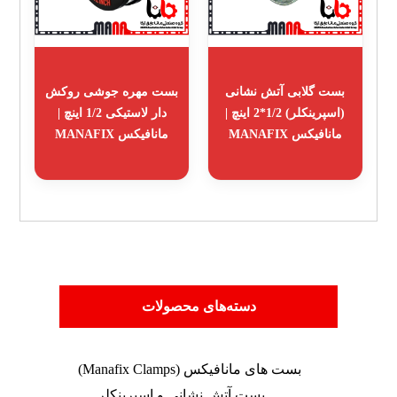
بست گلابی آتش نشانی
بست مهره جوشی روکش
(اسپرینکلر) 1/2*2 اینچ |
دار لاستیکی 1/2 اینچ |
مانافیکس MANAFIX
مانافیکس MANAFIX
دسته‌های محصولات
بست های مانافیکس (Manafix Clamps)
بست آتش نشانی و اسپرینکلر