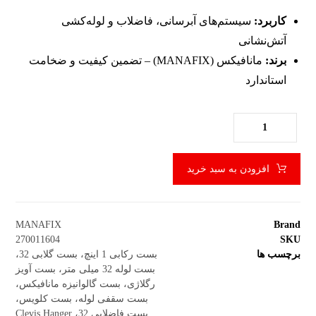
کاربرد:
سیستم‌های آبرسانی، فاضلاب و لوله‌کشی
آتش‌نشانی
برند:
مانافیکس (MANAFIX) – تضمین کیفیت و ضخامت
استاندارد
افزودن به سبد خرید
MANAFIX
Brand
270011604
SKU
برچسب ها
بست رکابی 1 اینچ، بست گلابی 32،
بست لوله 32 میلی متر، بست آویز
رگلاژی، بست گالوانیزه مانافیکس،
بست سقفی لوله، بست کلویس،
بست فاضلابی 32، Clevis Hanger