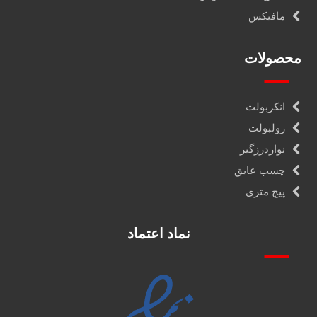
مافیکس
محصولات
انکربولت
رولبولت
نواردرزگیر
چسب عایق
پیچ متری
نماد اعتماد