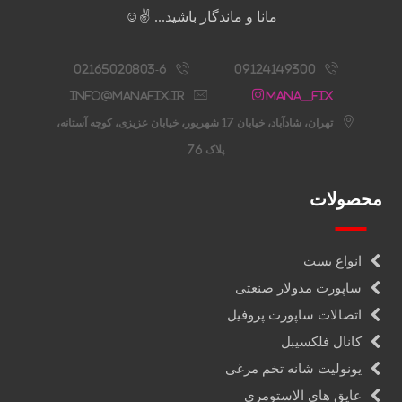
مانا و ماندگار باشید... ✌️☺️
02165020803-6
09124149300
info@manafix.ir
Mana__fix
تهران، شادآباد، خیابان 17 شهریور، خیابان عزیزی، کوچه آستانه،
پلاک 76
محصولات
انواع بست
ساپورت مدولار صنعتی
اتصالات ساپورت پروفیل
کانال فلکسیبل
یونولیت شانه تخم مرغی
عایق های الاستومری