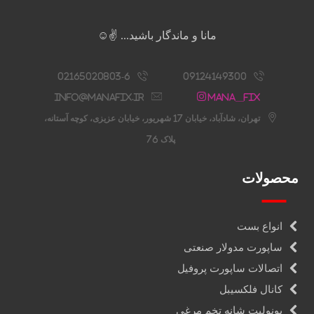
مانا و ماندگار باشید... ✌️☺️
02165020803-6
09124149300
info@manafix.ir
Mana__fix
تهران، شادآباد، خیابان 17 شهریور، خیابان عزیزی، کوچه آستانه،
پلاک 76
محصولات
انواع بست
ساپورت مدولار صنعتی
اتصالات ساپورت پروفیل
کانال فلکسیبل
یونولیت شانه تخم مرغی