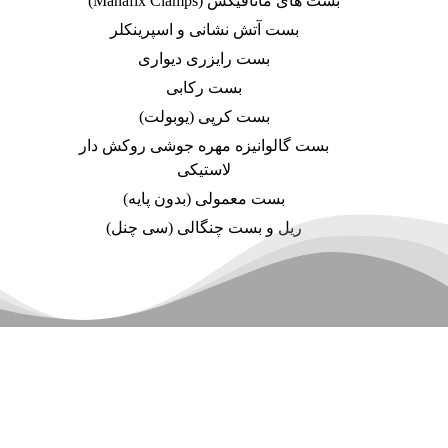
بست های مانافیکس (Manafix Clamps)
بست آتش نشانی و اسپرینکلر
بست رایزری دیواری
بست رکابی
بست کرپی (یوبولت)
بست گالوانیزه مهره جوشی روکش دار
لاستیکی
بست معمولی (بدون پایه)
ریل و بست چنگالی (سی چنل)