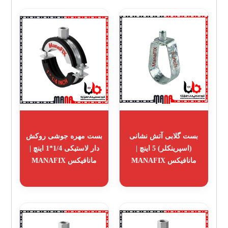
بست گلابی آتش نشانی
بست مهره جوشی روکش
(اسپرینکلر) 5 اینچ |
دار لاستیکی 1/4*1 اینچ |
مانافیکس MANAFIX
مانافیکس MANAFIX