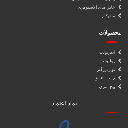
عایق های الاستومری
مافیکس
محصولات
انکربولت
رولبولت
نواردرزگیر
چسب عایق
پیچ متری
نماد اعتماد