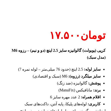
تومان
۱۷.۵۰۰
کرپی (یوبولت) گالوانیزه سایز 2.5 اینچ (دو و نیم) – رزوه M6
(مدل سبک)
سایز لوله:
2.5 اینچ (حدود 76 میلی‌متر – لوله نمره 7)
سایز میلگرد (رزوه):
M6 (سبک و اقتصادی)
پوشش:
گالوانیزه (ضد زنگ)
برند:
مانافیکس (ManaFix)
اقلام همراه:
2 عدد مهره سایز 6
کاربری:
لوله‌های پلیکا، پایه آنتن، داکت‌های سبک
ارزان‌ترین گزینه برای مهار لوله‌های سایز دو و نیم اینچ.