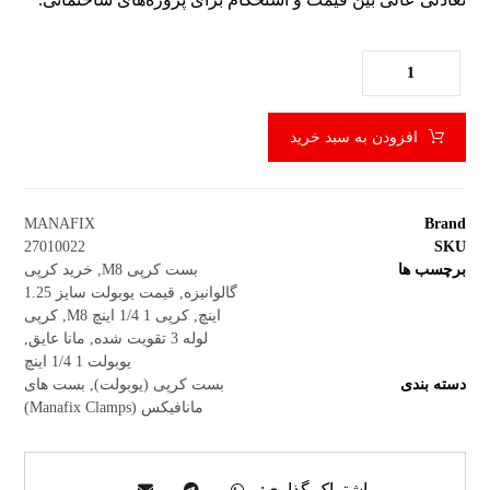
افزودن به سبد خرید
MANAFIX
Brand
27010022
SKU
برچسب ها
بست کرپی M8
,
خرید کرپی
گالوانیزه
,
قیمت یوبولت سایز 1.25
اینچ
,
کرپی 1 1/4 اینچ M8
,
کرپی
لوله 3 تقویت شده
,
مانا عایق
,
یوبولت 1 1/4 اینچ
دسته بندی
بست کرپی (یوبولت)
,
بست های
مانافیکس (Manafix Clamps)