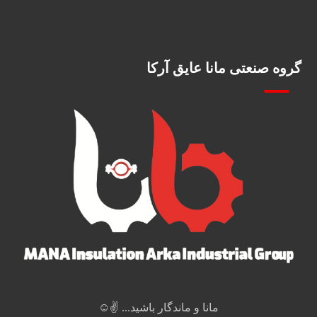
گروه صنعتی مانا عایق آرکا
مانا و ماندگار باشید... ✌️☺️