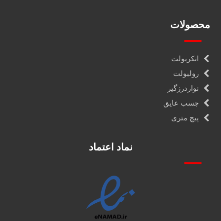
محصولات
انکربولت
رولبولت
نواردرزگیر
چسب عایق
پیچ متری
نماد اعتماد