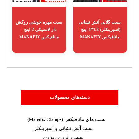
بست گلابی آتش نشانی
بست مهره جوشی روکش
(اسپرینکلر) 1/2*1 اینچ |
دار لاستیکی 2 اینچ |
مانافیکس MANAFIX
مانافیکس MANAFIX
دسته‌های محصولات
بست های مانافیکس (Manafix Clamps)
بست آتش نشانی و اسپرینکلر
بست رایزری دیواری