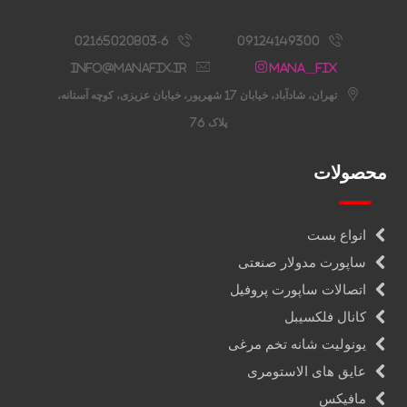
02165020803-6
09124149300
info@manafix.ir
Mana__fix
تهران، شادآباد، خیابان 17 شهریور، خیابان عزیزی، کوچه آستانه،
پلاک 76
محصولات
انواع بست
ساپورت مدولار صنعتی
اتصالات ساپورت پروفیل
کانال فلکسیبل
یونولیت شانه تخم مرغی
عایق های الاستومری
مافیکس