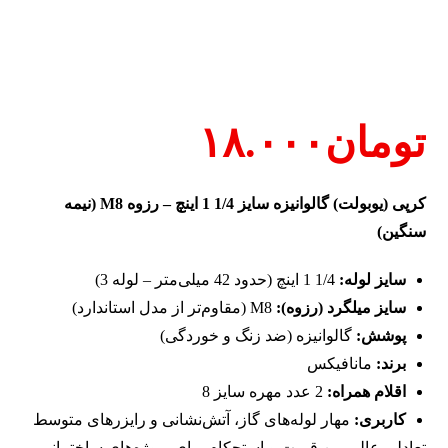
تومان
۱۸.۰۰۰
کرپی (یوبولت) گالوانیزه سایز 1/4 1 اینچ – رزوه M8 (نیمه
سنگین)
سایز لوله:
1/4 1 اینچ (حدود 42 میلی‌متر – لوله 3)
سایز میلگرد (رزوه):
M8 (مقاوم‌تر از مدل استاندارد)
پوشش:
گالوانیزه (ضد زنگ و خوردگی)
برند:
مانافیکس
اقلام همراه:
2 عدد مهره سایز 8
کاربری:
مهار لوله‌های گاز، آتش‌نشانی و رایزرهای متوسط
تعادلی عالی بین قیمت و استحکام برای پروژه‌های ساختمانی.