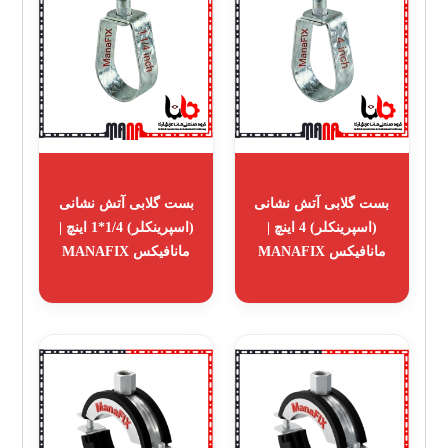
بست گلابی آتش نشانی
بست گلابی آتش نشانی
(اسپرینکلر) 4 اینچ |
(اسپرینکلر) 1/4*1 اینچ |
مانافیکس MANAFIX
مانافیکس MANAFIX